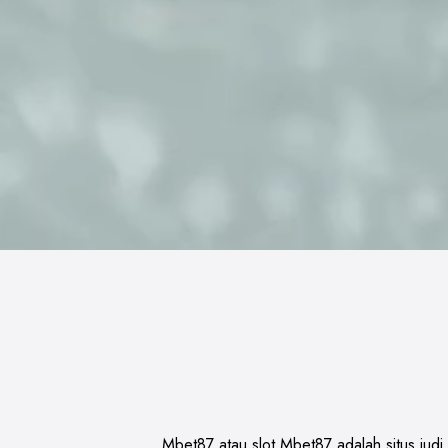
Mbet87 atau slot Mbet87 adalah situs judi